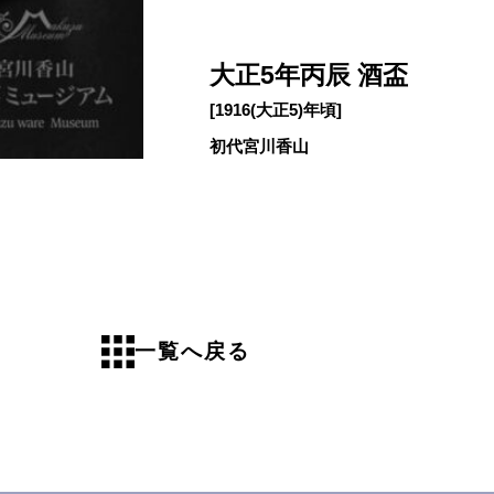
大正5年丙辰 酒盃
[1916(大正5)年頃]
初代宮川香山
一覧へ戻る