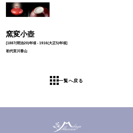
窯変小壺
[1887(明治20)年頃 - 1916(大正5)年頃]
初代宮川香山
一覧へ戻る