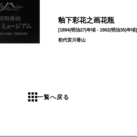
釉下彩花之画花瓶
[1894(明治27)年頃 - 1902(明治35)年頃
初代宮川香山
一覧へ戻る