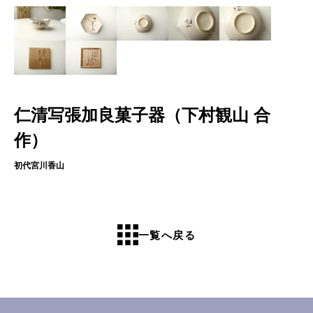
仁清写張加良菓子器（下村観山 合
作）
初代宮川香山
一覧へ戻る