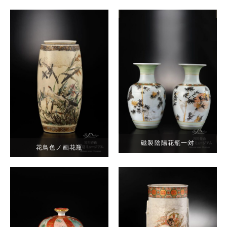
磁製陰陽花瓶一対
花鳥色ノ画花瓶