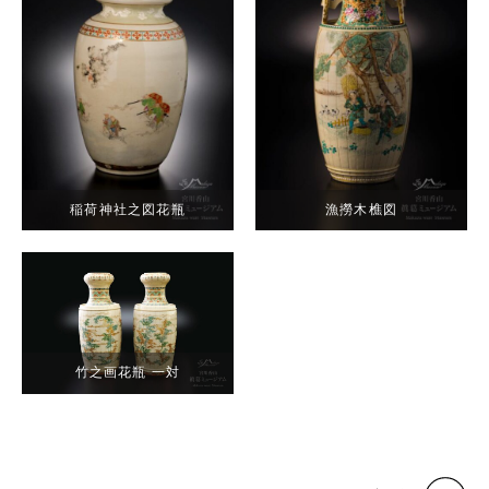
稲荷神社之図花瓶
漁撈木樵図
竹之画花瓶 一対