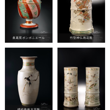
眞葛窯ボンボニエール
竹型神仏画花瓶
銹絵燕画大花瓶