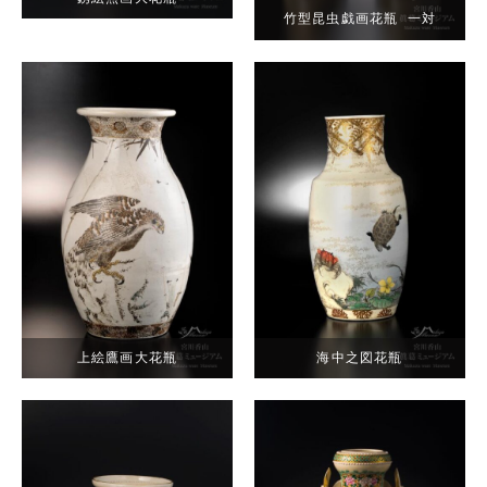
竹型昆虫戯画花瓶 一対
上絵鷹画大花瓶
海中之図花瓶