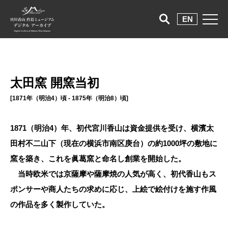
EN
太田窯 開窯当初
[1871年（明治4）頃 - 1875年（明治8）頃]
1871（明治4）年、初代宮川香山は資金提供を受け、横濱太
田村不二山下（現在の横浜市南区庚台）の約1000坪の敷地に
窯を築き、これを眞葛窯と命名し創業を開始した。
当時欧米では京薩摩や薩摩焼の人気が高く、初代香山もス
ポンサーや商人たちの求めに応じ、上絵で絵付けを施す作風
の作品を多く製作していた。