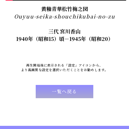
黄釉青華松竹梅之図
Ouyuu-seika-shouchikubai-no-zu
三代 宮川香山
1940年（昭和15）頃－1945年（昭和20）
再生開始後に表示される「設定」アイコンから、
より高画質な設定を選択いただくことをお勧めします。
一覧へ戻る