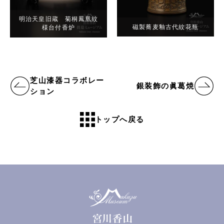
明治天皇旧蔵 菊桐鳳凰紋
磁製蕎麦釉古代紋花瓶
様台付香炉
芝山漆器コラボレー
銀装飾の眞葛焼
ション
トップへ戻る