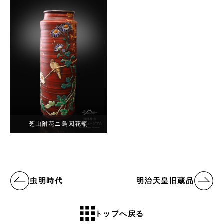
芝山附花ニ鳥図花瓶
虫明時代
明治天皇旧蔵品
トップへ戻る