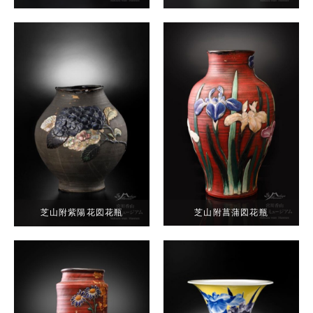
芝山附菖蒲図花瓶
芝山附紫陽花図花瓶