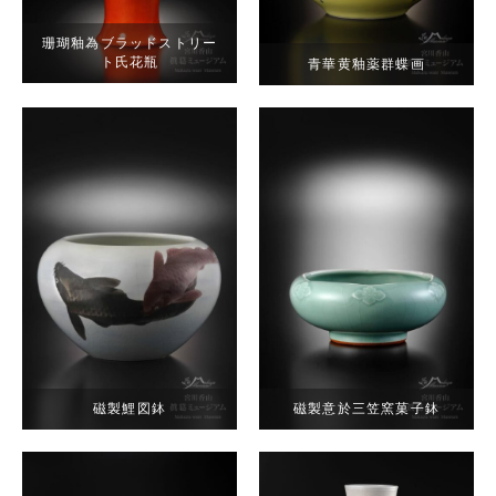
珊瑚釉為ブラッドストリー
ト氏花瓶
青華黄釉薬群蝶画
磁製鯉図鉢
磁製意於三笠窯菓子鉢