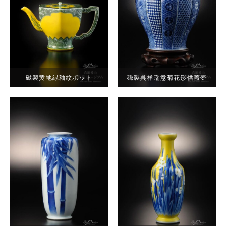
磁製黄地緑釉紋ポット
磁製呉祥瑞意菊花形供蓋壺