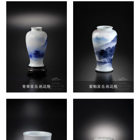
青華富岳画花瓶
紫釉富岳画花瓶