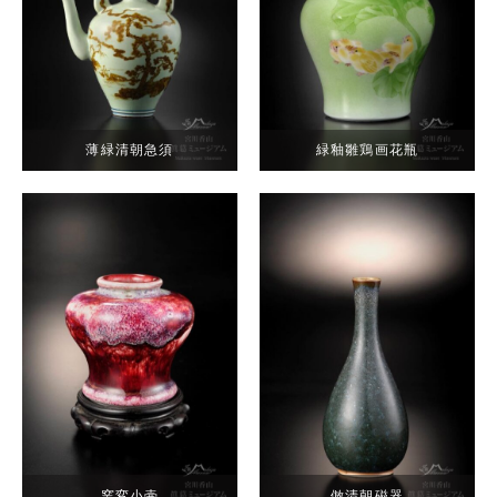
薄緑清朝急須
緑釉雛鶏画花瓶
窯変小壷
倣清朝磁器