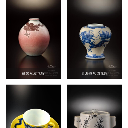
磁製竜紋花瓶
青海波竜図花瓶