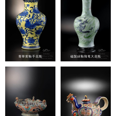
青華黄釉手花瓶
磁製緑釉飛竜大花瓶