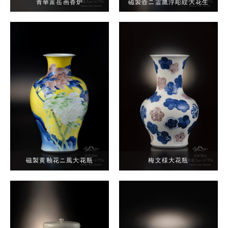
青華富岳画香炉
磁製壺ニ霊鷹浮彫紋大花生
磁製黄釉花ニ風大花瓶
梅文様大花瓶