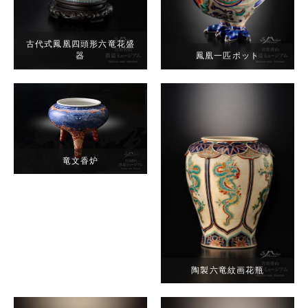
古代式鳳凰四頭形六竜花盛
器
鳳凰一匹ポット
竜文香炉
陶製六竜紋画花瓶