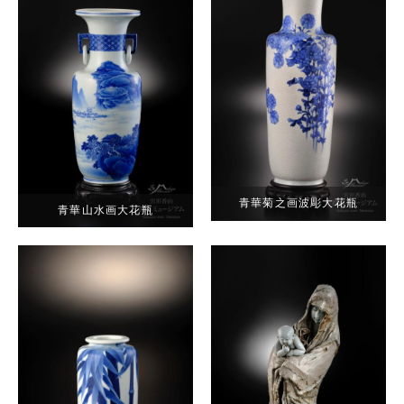
青華菊之画波彫大花瓶
青華山水画大花瓶