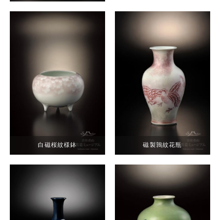
白磁桜紋様鉢
磁製鶉紋花瓶