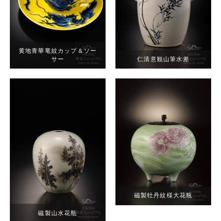
黄地青華竜紋カップ＆ソー
サー
仁清意観山筆水差
磁製牡丹紋様大花瓶
磁製山水花瓶