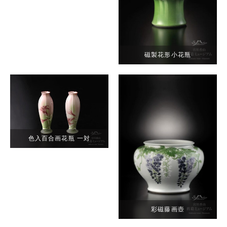
磁製花形小花瓶
色入百合画花瓶 一対
彩磁藤画壺