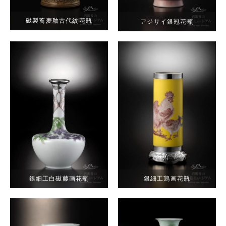
磁製蕎麦釉古代紋花瓶
アジサイ銀冠花瓶
銀細工白磁藤画花瓶
銀細工鶏画花瓶