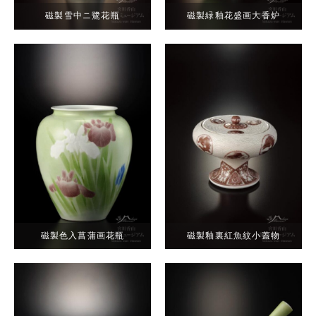
磁製雪中ニ鷺花瓶
磁製緑釉花盛画大香炉
磁製色入菖蒲画花瓶
磁製釉裏紅魚紋小蓋物