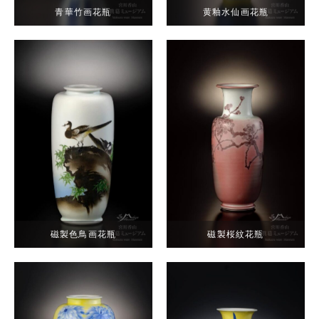
青華竹画花瓶
黄釉水仙画花瓶
磁製色鳥画花瓶
磁製桜紋花瓶