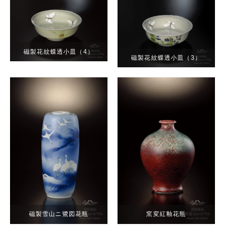
磁製花紋蝶透小皿（4）
磁製花紋蝶透小皿（3）
磁製雪山ニ鷺図花瓶
窯変紅釉花瓶