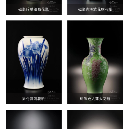
磁製緑釉蓮画花瓶
磁製青海波花紋花瓶
染付菖蒲花瓶
磁製色入藤大花瓶