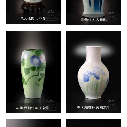
色入楓図大花瓶
青華竹画大花瓶
美人顋斉杜若画花生
磁製緑釉朝顔画花瓶