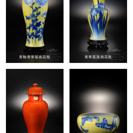
黄釉青華菊画花瓶
青華菖蒲画花瓶