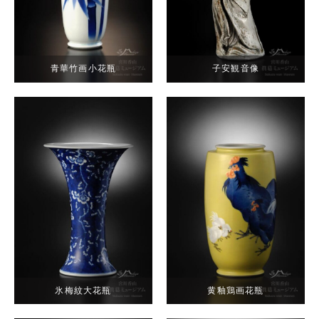
青華竹画小花瓶
子安観音像
氷梅紋大花瓶
黄釉鶏画花瓶