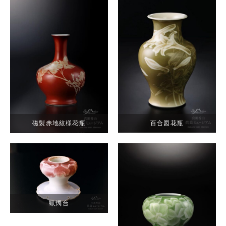
百合図花瓶
磁製赤地紋様花瓶
蝋燭台