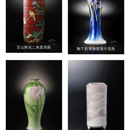
芝山附花ニ鳥図花瓶
釉下彩黄釉菖蒲大花瓶