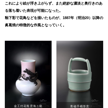
これにより絵が浮き上がらず、また絶妙な濃淡と奥行きのあ
る落ち着いた表現が可能になった。
釉下彩で花鳥などを描いたものが、1887年（明治20）以降の
眞葛焼の特徴的な作風となっていく。
金工付花瓶雲海ニ龍
青磁手桶形意