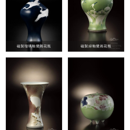
磁製瑠璃釉鷺画花瓶
磁製緑釉鷺画花瓶