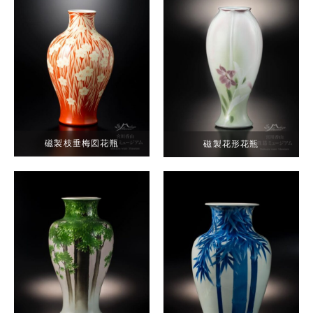
磁製枝垂梅図花瓶
磁製花形花瓶