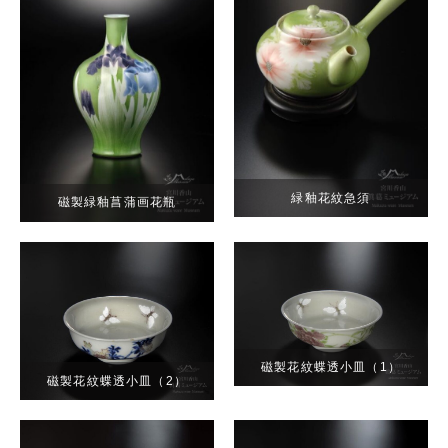
緑釉花紋急須
磁製緑釉菖蒲画花瓶
磁製花紋蝶透小皿（1）
磁製花紋蝶透小皿（2）