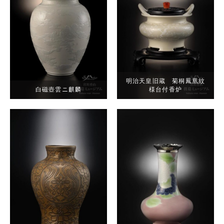
明治天皇旧蔵 菊桐鳳凰紋
白磁壺雲ニ麒麟
様台付香炉